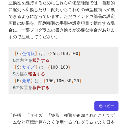
互換性を維持するためにこれらの値型種類では、自動的
に配列へ変換したり、配列からこれらの値型種類へ変換
できるようになっています。ただウィンドウ部品の設定
項目の結果を、配列種類の手順や設定項目で操作する場
合に、一部プログラムの書き換えが必要な場合がありま
すので注意してください。
【
C
:
色情報
】
は、
{
255
,
100
,
100
C
の
内容
を
【
S
:
サイズ
】
は、
{
100
,
100
S
の
幅
を
【
R
:
矩形
】
は、
{
100
,
100
,
30
,
20
R
の
位置
を
コピー
「座標」「サイズ」「矩形」種類が追加されたことでゲ
ームなど座標計算をよく使用するプログラムでより日本