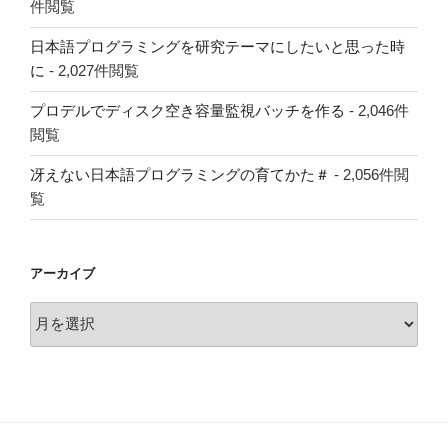
件閲覧
日本語プログラミングを研究テーマにしたいと思った時
に
- 2,027件閲覧
プロデルでディスク空き容量監視バッチを作る
- 2,046件
閲覧
冴えない日本語プログラミングの育てかた＃
- 2,056件閲
覧
アーカイブ
ア
ー
カ
イ
ブ