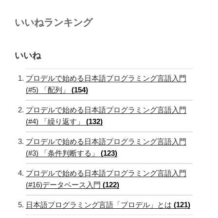
いいねランキング
いいね
プロデルで始める日本語プログラミング言語入門
(#5) 「配列」
(154)
プロデルで始める日本語プログラミング言語入門
(#4) 「繰り返す」
(132)
プロデルで始める日本語プログラミング言語入門
(#3) 「条件判断する」
(123)
プロデルで始める日本語プログラミング言語入門
(#16)データベース入門
(122)
日本語プログラミング言語「プロデル」とは
(121)