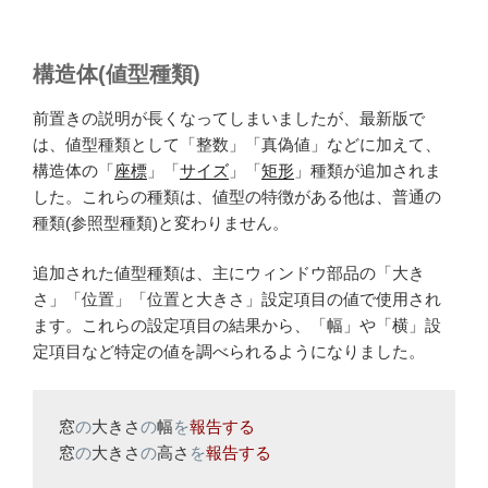
構造体(値型種類)
前置きの説明が長くなってしまいましたが、最新版で
は、値型種類として「整数」「真偽値」などに加えて、
構造体の「
座標
」「
サイズ
」「
矩形
」種類が追加されま
した。これらの種類は、値型の特徴がある他は、普通の
種類(参照型種類)と変わりません。
追加された値型種類は、主にウィンドウ部品の「大き
さ」「位置」「位置と大きさ」設定項目の値で使用され
ます。これらの設定項目の結果から、「幅」や「横」設
定項目など特定の値を調べられるようになりました。
窓
の
大きさ
の
幅
を
窓
の
大きさ
の
高さ
を
報告する