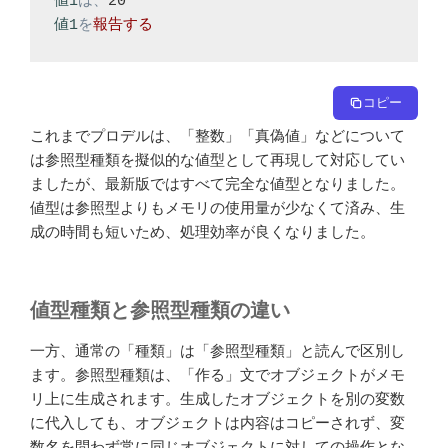
値1
は、
値1
を
報告する
コピー
これまでプロデルは、「整数」「真偽値」などについて
は参照型種類を擬似的な値型として再現して対応してい
ましたが、最新版ではすべて完全な値型となりました。
値型は参照型よりもメモリの使用量が少なくて済み、生
成の時間も短いため、処理効率が良くなりました。
値型種類と参照型種類の違い
一方、通常の「種類」は「参照型種類」と読んで区別し
ます。参照型種類は、「作る」文でオブジェクトがメモ
リ上に生成されます。生成したオブジェクトを別の変数
に代入しても、オブジェクトは内容はコピーされず、変
数名を問わず常に同じオブジェクトに対しての操作とな