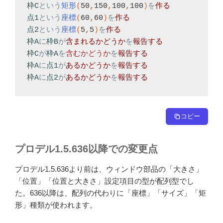
枠C
という
矩形
(
50
,
150
,
100
,
100
)
を
点1
という
座標
(
60
,
60
)
を
点2
という
座標
(
5
,
5
)
を
枠A
に
枠B
が
含まれるかどうか
を
枠C
が
枠A
を
含むかどうか
を
枠A
に
点1
が
あるかどうか
を
枠A
に
点2
が
あるかどうか
を
報告する
コピー
プロデル1.5.636以降での変更点
プロデル1.5.636より前は、ウィンドウ部品の「大きさ」
「位置」「位置と大きさ」設定項目の型が配列型でし
た。636以降は、配列の代わりに「座標」「サイズ」「矩
形」種類が使われます。