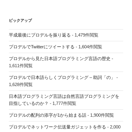
ピックアップ
平成最後にプロデルを振り返る
- 1,479件閲覧
プロデルでTwitterにツイートする
- 1,604件閲覧
プロデルから見た日本語プログラミング言語の歴史
-
1,611件閲覧
プロデルで日本語らしくプログラミング – 助詞「の」
-
1,628件閲覧
日本語プログラミング言語は自然言語プログラミングを
目指しているのか？
- 1,777件閲覧
プロデルの配列の添字が1から始まる話
- 1,900件閲覧
プロデルでネットワーク伝送量ガジェットを作る
- 2,000