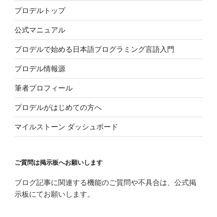
プロデルトップ
公式マニュアル
プロデルで始める日本語プログラミング言語入門
プロデル情報源
筆者プロフィール
プロデルがはじめての方へ
マイルストーン ダッシュボード
ご質問は掲示板へお願いします
ブログ記事に関連する機能のご質問や不具合は、公式掲
示板にてお願いします。