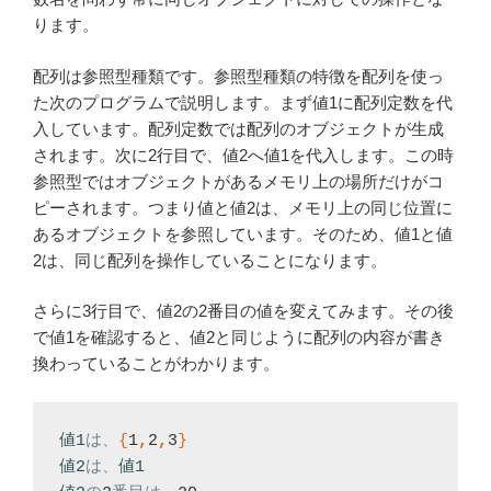
ります。
配列は参照型種類です。参照型種類の特徴を配列を使っ
た次のプログラムで説明します。まず値1に配列定数を代
入しています。配列定数では配列のオブジェクトが生成
されます。次に2行目で、値2へ値1を代入します。この時
参照型ではオブジェクトがあるメモリ上の場所だけがコ
ピーされます。つまり値と値2は、メモリ上の同じ位置に
あるオブジェクトを参照しています。そのため、値1と値
2は、同じ配列を操作していることになります。
さらに3行目で、値2の2番目の値を変えてみます。その後
で値1を確認すると、値2と同じように配列の内容が書き
換わっていることがわかります。
値1
は、
{
1
,
2
,
3
値2
は、