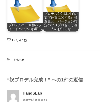
プロデル2.0.1314での
文字位置に関する仕様
変更と、バージョン指
プロデルユーザ様へフ
定のプリプロセッサ導
ィードバックのお願い
入のお知らせ
12
いいね
カ
お知らせ
テ
ゴ
リ
ー
“祝プロデル完成！” への1件の返信
HandSLab
2025年1月25日 18:51