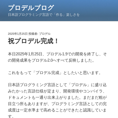
コ
プロデルブログ
ン
日本語プログラミング言語で「作る」楽しさを
テ
ン
ツ
投
2025年1月25日
投稿者:
プロデル
へ
稿
祝プロデル完成！
ス
日:
キ
ッ
本日2025年1月25日、プロデル1.9での開発を終了し、そ
プ
の開発成果をプロデル2.0へすべて反映しました。
これをもって「プロデル完成」としたいと思います。
日本語プログラミング言語として「プロデル」に盛り込
みたかった言語仕様が定まり、開発環境やコンパイラ、
ドキュメントも一通り出来上がりました。まだまだ粗が
目立つ所もありますが、プログラミング言語としての完
成度は一定水準まで高めることができたと認識していま
す。