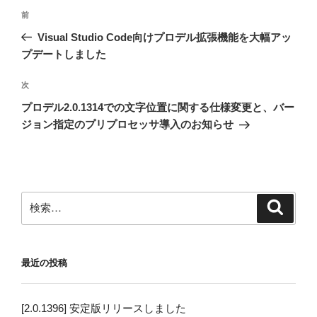
投
前
前
稿
の
Visual Studio Code向けプロデル拡張機能を大幅アッ
ナ
投
プデートしました
ビ
稿
ゲ
次
次
の
ー
プロデル2.0.1314での文字位置に関する仕様変更と、バー
投
シ
ジョン指定のプリプロセッサ導入のお知らせ
稿
ョ
ン
検
検
索
索:
最近の投稿
[2.0.1396] 安定版リリースしました