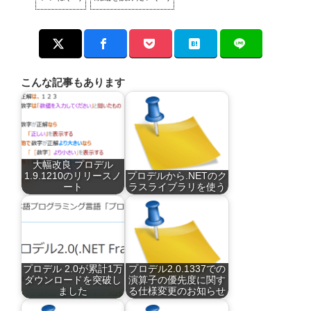
こんな記事もあります
大幅改良 プロデル
1.9.1210のリリースノ
プロデルから.NETのク
ート
ラスライブラリを使う
プロデル 2.0が累計1万
プロデル2.0.1337での
ダウンロードを突破し
演算子の優先度に関す
ました
る仕様変更のお知らせ