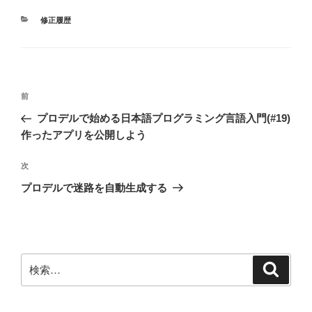
カ
修正履歴
テ
ゴ
リ
ー
投
前
前
稿
の
プロデルで始める日本語プログラミング言語入門(#19)
ナ
投
作ったアプリを公開しよう
ビ
稿
ゲ
次
次
の
ー
プロデルで迷路を自動生成する
投
シ
稿
ョ
ン
検
検
索
索: