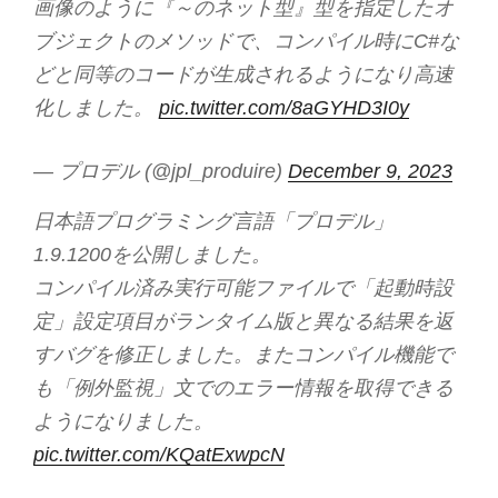
画像のように『～のネット型』型を指定したオ
ブジェクトのメソッドで、コンパイル時にC#な
どと同等のコードが生成されるようになり高速
化しました。
pic.twitter.com/8aGYHD3I0y
— プロデル (@jpl_produire)
December 9, 2023
日本語プログラミング言語「プロデル」
1.9.1200を公開しました。
コンパイル済み実行可能ファイルで「起動時設
定」設定項目がランタイム版と異なる結果を返
すバグを修正しました。またコンパイル機能で
も「例外監視」文でのエラー情報を取得できる
ようになりました。
pic.twitter.com/KQatExwpcN