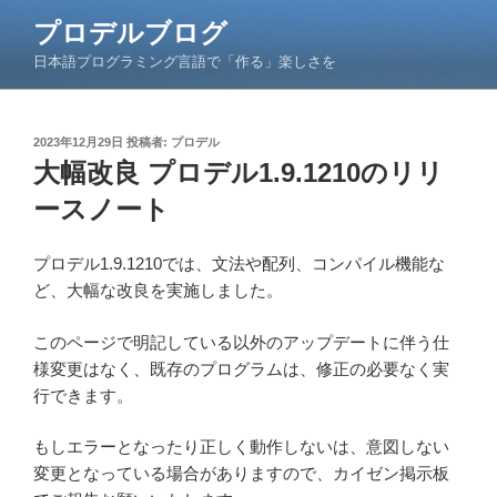
コ
プロデルブログ
ン
日本語プログラミング言語で「作る」楽しさを
テ
ン
ツ
投
2023年12月29日
投稿者:
プロデル
へ
稿
大幅改良 プロデル1.9.1210のリリ
ス
日:
キ
ースノート
ッ
プ
プロデル1.9.1210では、文法や配列、コンパイル機能な
ど、大幅な改良を実施しました。
このページで明記している以外のアップデートに伴う仕
様変更はなく、既存のプログラムは、修正の必要なく実
行できます。
もしエラーとなったり正しく動作しないは、意図しない
変更となっている場合がありますので、カイゼン掲示板