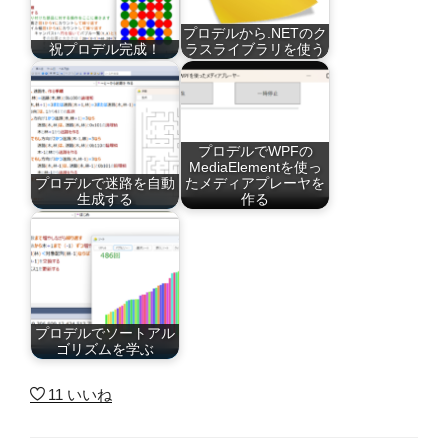
プロデルから.NETのク
祝プロデル完成！
ラスライブラリを使う
プロデルでWPFの
MediaElementを使っ
プロデルで迷路を自動
たメディアプレーヤを
生成する
作る
プロデルでソートアル
ゴリズムを学ぶ
11
いいね