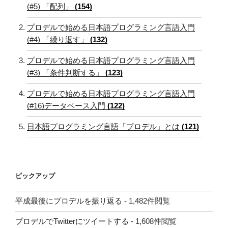
(#5) 「配列」
(154)
プロデルで始める日本語プログラミング言語入門
(#4) 「繰り返す」
(132)
プロデルで始める日本語プログラミング言語入門
(#3) 「条件判断する」
(123)
プロデルで始める日本語プログラミング言語入門
(#16)データベース入門
(122)
日本語プログラミング言語「プロデル」とは
(121)
ピックアップ
平成最後にプロデルを振り返る
- 1,482件閲覧
プロデルでTwitterにツイートする
- 1,608件閲覧