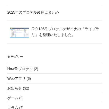
2025年のプロデル改良点まとめ
[2.0.1363] プロデルデザイナの「ライブラ
リ」を整理いたしました。
カテゴリー
HowToプロデル
(2)
Webアプリ
(6)
お知らせ
(32)
ゲーム
(9)
コラム
(9)