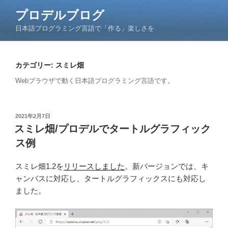
コ
プロデルブログ
ン
日本語プログラミング言語で「作る」楽しさを
テ
ン
ツ
カテゴリー:
スミレ畑
へ
ス
Webブラウザで動く日本語プログラミング言語です。
キ
ッ
プ
投
2021年2月7日
稿
スミレ畑/プロデルでタートルグラフィック
日:
ス例
スミレ畑1.2を
リリースしました
。新バージョンでは、キ
ャンバスに対応し、タートルグラフィックスにも対応し
ました。