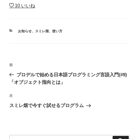
10
いいね
カ
お知らせ
、
スミレ畑
、
使い方
テ
ゴ
リ
ー
投
前
前
稿
の
プロデルで始める日本語プログラミング言語入門(#9)
ナ
投
「オブジェクト指向とは」
ビ
稿
ゲ
次
次
の
ー
スミレ畑で今すぐ試せるプログラム
投
シ
稿
ョ
ン
検