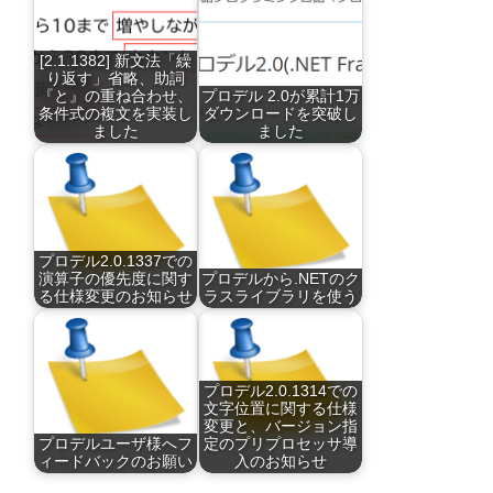
[2.1.1382] 新文法「繰
り返す」省略、助詞
『と』の重ね合わせ、
プロデル 2.0が累計1万
条件式の複文を実装し
ダウンロードを突破し
ました
ました
プロデル2.0.1337での
演算子の優先度に関す
プロデルから.NETのク
る仕様変更のお知らせ
ラスライブラリを使う
プロデル2.0.1314での
文字位置に関する仕様
変更と、バージョン指
プロデルユーザ様へフ
定のプリプロセッサ導
ィードバックのお願い
入のお知らせ