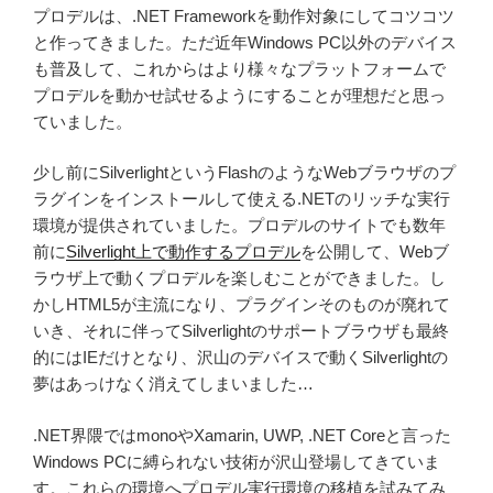
プロデルは、.NET Frameworkを動作対象にしてコツコツ
と作ってきました。ただ近年Windows PC以外のデバイス
も普及して、これからはより様々なプラットフォームで
プロデルを動かせ試せるようにすることが理想だと思っ
ていました。
少し前にSilverlightというFlashのようなWebブラウザのプ
ラグインをインストールして使える.NETのリッチな実行
環境が提供されていました。プロデルのサイトでも数年
前に
Silverlight上で動作するプロデル
を公開して、Webブ
ラウザ上で動くプロデルを楽しむことができました。し
かしHTML5が主流になり、プラグインそのものが廃れて
いき、それに伴ってSilverlightのサポートブラウザも最終
的にはIEだけとなり、沢山のデバイスで動くSilverlightの
夢はあっけなく消えてしまいました…
.NET界隈ではmonoやXamarin, UWP, .NET Coreと言った
Windows PCに縛られない技術が沢山登場してきていま
す。これらの環境へプロデル実行環境の移植を試みてみ