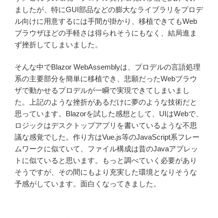
ましたが、特にGUI部品などの膨大なライブラリをプロデ
ル向けに用意するには手間が掛かり、移植できてもWeb
ブラウザほどの手軽さは得られそうにもなく、結局進ま
ず挫折してしまいました。
そんな中でBlazor WebAssemblyは、プロデルの言語処理
系の主要部分を簡単に移植でき、悲願だったWebブラウ
ザで動かせるプロデルが一瞬で実現できてしまいまし
た。上記のような挫折があるだけに夢のような技術だと
思っています。Blazorを試した感想として、UIはWebで、
ロジックはデスクトップアプリを書いているような不思
議な感覚でした。作り方はVue.js等のJavaScript系フレー
ムワークに似ていて、ファイル構成は昔のJavaアプレッ
トに似ていると思います。もっと調べていく必要があり
そうですが、その間にもより充実した環境となりそうな
予感がしています。面白くなってきました。