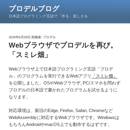
コ
プロデルブログ
ン
日本語プログラミング言語で「作る」楽しさを
テ
ン
ツ
投
2020年5月29日
投稿者:
プロデル
へ
稿
Webブラウザでプロデルを再び。
ス
日:
キ
「スミレ畑」
ッ
プ
Webブラウザ上で日本語プログラミング言語「プロデ
ル」のプログラムを実行できるWebアプリ
「スミレ畑」
を公開しました。OSやWebブラウザ, PC/スマホを問わず
プロデルの日本語で書かれたプログラムを試せるように
なります。
対応環境は、新旧のEdge, Firefox, Safari, Chromeなど
WebAssemblyに対応するWebブラウザです。Windowsは
もちろんAndroidやmacOS上でも動作するはずです。