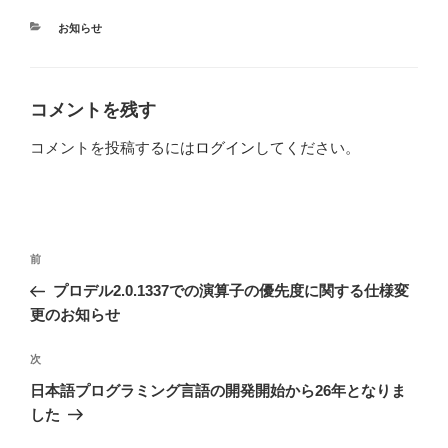
カ
お知らせ
テ
ゴ
リ
ー
コメントを残す
コメントを投稿するには
ログイン
してください。
投
前
前
稿
の
プロデル2.0.1337での演算子の優先度に関する仕様変
ナ
投
更のお知らせ
ビ
稿
ゲ
次
次
の
ー
日本語プログラミング言語の開発開始から26年となりま
投
シ
した
稿
ョ