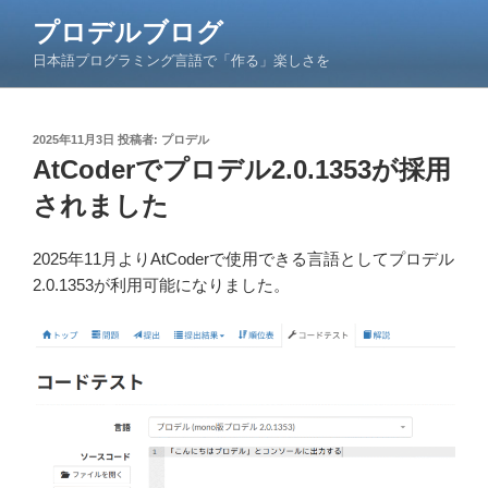
コ
プロデルブログ
ン
日本語プログラミング言語で「作る」楽しさを
テ
ン
ツ
投
2025年11月3日
投稿者:
プロデル
へ
稿
AtCoderでプロデル2.0.1353が採用
ス
日:
キ
されました
ッ
プ
2025年11月よりAtCoderで使用できる言語としてプロデル
2.0.1353が利用可能になりました。