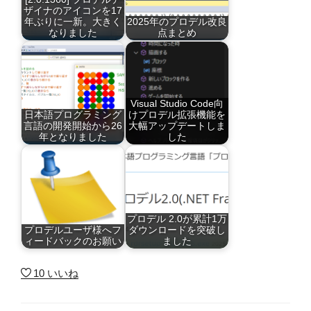
ザイナのアイコンを17
年ぶりに一新。大きく
2025年のプロデル改良
なりました
点まとめ
Visual Studio Code向
日本語プログラミング
けプロデル拡張機能を
言語の開発開始から26
大幅アップデートしま
年となりました
した
プロデル 2.0が累計1万
プロデルユーザ様へフ
ダウンロードを突破し
ィードバックのお願い
ました
10
いいね