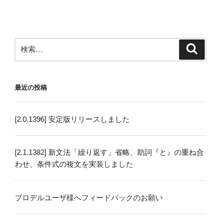
で
始
め
検
る
検
索
索:
日
本
語
最近の投稿
プ
ロ
グ
[2.0.1396] 安定版リリースしました
ラ
ミ
ン
[2.1.1382] 新文法「繰り返す」省略、助詞『と』の重ね合
グ
わせ、条件式の複文を実装しました
言
語
プロデルユーザ様へフィードバックのお願い
入
門