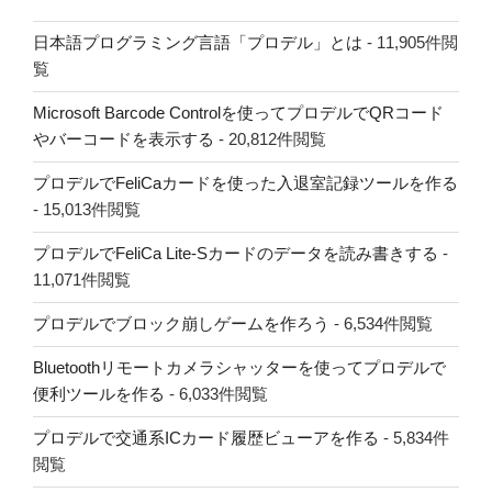
日本語プログラミング言語「プロデル」とは
- 11,905件閲
覧
Microsoft Barcode Controlを使ってプロデルでQRコード
やバーコードを表示する
- 20,812件閲覧
プロデルでFeliCaカードを使った入退室記録ツールを作る
- 15,013件閲覧
プロデルでFeliCa Lite-Sカードのデータを読み書きする
-
11,071件閲覧
プロデルでブロック崩しゲームを作ろう
- 6,534件閲覧
Bluetoothリモートカメラシャッターを使ってプロデルで
便利ツールを作る
- 6,033件閲覧
プロデルで交通系ICカード履歴ビューアを作る
- 5,834件
閲覧