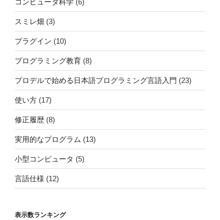
コンピュータ科学
(6)
スミレ畑
(3)
プラグイン
(10)
プログラミング教育
(8)
プロデルで始める日本語プログラミング言語入門
(23)
使い方
(17)
修正履歴
(8)
実用的なプログラム
(13)
小型コンピュータ
(5)
言語仕様
(12)
表示数ランキング