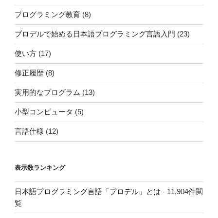
プログラミング教育
(8)
プロデルで始める日本語プログラミング言語入門
(23)
使い方
(17)
修正履歴
(8)
実用的なプログラム
(13)
小型コンピュータ
(5)
言語仕様
(12)
表示数ランキング
日本語プログラミング言語「プロデル」とは
- 11,904件閲
覧