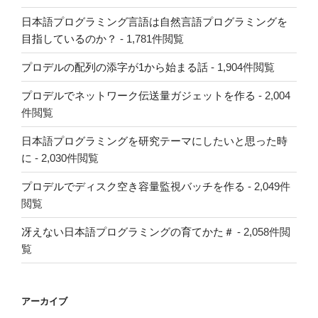
日本語プログラミング言語は自然言語プログラミングを
目指しているのか？
- 1,781件閲覧
プロデルの配列の添字が1から始まる話
- 1,904件閲覧
プロデルでネットワーク伝送量ガジェットを作る
- 2,004
件閲覧
日本語プログラミングを研究テーマにしたいと思った時
に
- 2,030件閲覧
プロデルでディスク空き容量監視バッチを作る
- 2,049件
閲覧
冴えない日本語プログラミングの育てかた＃
- 2,058件閲
覧
アーカイブ