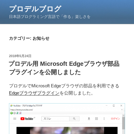
コ
プロデルブログ
ン
日本語プログラミング言語で「作る」楽しさを
テ
ン
ツ
カテゴリー:
お知らせ
へ
ス
キ
投
2018年5月24日
ッ
稿
プロデル用 Microsoft Edgeブラウザ部品
日:
プ
プラグインを公開しました
プロデルでMicrosoft Edgeブラウザの部品を利用できる
Edgeブラウザプラグイン
を公開しました。