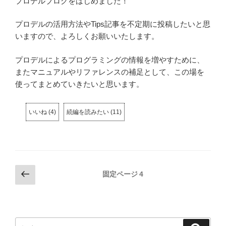
プロデルブログをはじめました！
ウ
ザ
プロデルの活用方法やTips記事を不定期に投稿したいと思
部
いますので、よろしくお願いいたします。
品
プ
プロデルによるプログラミングの情報を増やすために、
ラ
またマニュアルやリファレンスの補足として、この場を
グ
使ってまとめていきたいと思います。
イ
ン
を
いいね
(
4
)
続編を読みたい
(
11
)
公
開
し
ま
投
前
し
固定ページ
4
の
稿
た”
ペ
の
の
ー
ペ
ジ
検