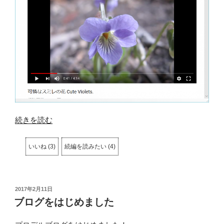
“プ
続きを読む
ロ
デ
いいね
(
3
)
続編を読みたい
(
4
)
ル
用
Microsoft
投
2017年2月11日
Edge
稿
ブログをはじめました
ブ
日:
ラ