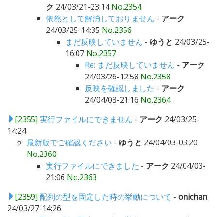
ク
24/03/21-23:14
No.2354
依然として解消しておりません
-
アーク
24/03/25-14:35
No.2356
まだ反映していません
-
ゆうと
24/03/25-
16:07
No.2357
Re: まだ反映していません
-
アーク
24/03/26-12:58
No.2358
反映を確認しました
-
アーク
24/04/03-21:16
No.2364
[2355]
実行ファイルにできません
-
アーク
24/03/25-
14:24
最新版でご確認ください
-
ゆうと
24/04/03-03:20
No.2360
実行ファイルにできました
-
アーク
24/04/03-
21:06
No.2363
[2359]
配列の型を固定した時の挙動について
-
onichan
24/03/27-14:26