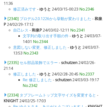
11:36
修正済みです
-
ゆうと
24/03/15-00:23
No.2346
[2340]
プロデル2.0.1226から挙動が変わりました
-
和泉
P
24/02/29-17:12
自己レス
-
和泉P
24/03/02-12:11
No.2341
文字列の取り出す手順の件
-
ゆうと
24/03/07-
14:01
No.2344
意図しない変更、修正しました
-
ゆうと
24/03/07-
13:53
No.2343
[2335]
セル部品装飾でエラー
-
schutzen
24/02/26-
21:14
修正しました
-
ゆうと
24/02/28-20:45
No.2337
Re: 修正しました
-
schutzen
24/03/03-19:17
No.2342
[2334]
タブフレームトップ文字サイズを変更すると
-
KNIGHT
24/02/25-17:03
Re: ゆうとさま、ありがとうございます！
-
KNIGHT