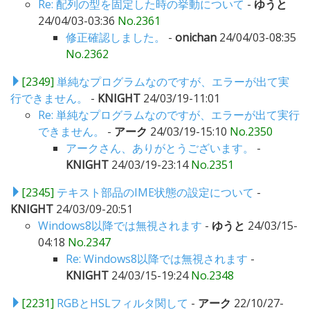
Re: 配列の型を固定した時の挙動について
-
ゆうと
24/04/03-03:36
No.2361
修正確認しました。
-
onichan
24/04/03-08:35
No.2362
[2349]
単純なプログラムなのですが、エラーが出て実
行できません。
-
KNIGHT
24/03/19-11:01
Re: 単純なプログラムなのですが、エラーが出て実行
できません。
-
アーク
24/03/19-15:10
No.2350
アークさん、ありがとうございます。
-
KNIGHT
24/03/19-23:14
No.2351
[2345]
テキスト部品のIME状態の設定について
-
KNIGHT
24/03/09-20:51
Windows8以降では無視されます
-
ゆうと
24/03/15-
04:18
No.2347
Re: Windows8以降では無視されます
-
KNIGHT
24/03/15-19:24
No.2348
[2231]
RGBとHSLフィルタ関して
-
アーク
22/10/27-