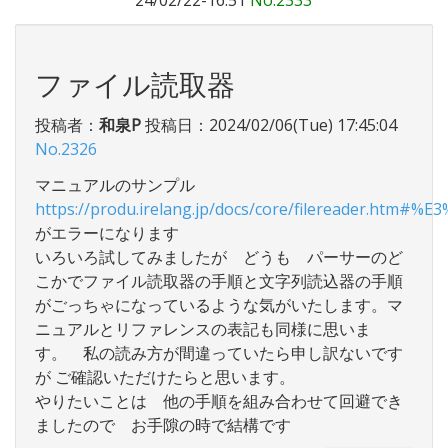
24/02/22-16:51
No.2333
ファイル読取器
投稿者：
和泉P
投稿日：2024/02/06(Tue) 17:45:04
No.2326
マニュアルのサンプル
https://produ.irelang.jp/docs/core/filereade
がエラーになります
いろいろ試してみましたが どうも パーサーのど
こかでファイル読取器の手順と文字列読込器の手順
がごっちゃになっているような気がいたします。マ
ニュアルとリファレンスの表記も同様に思いま
す。 私の読み方が間違っていたら申し訳ないです
が ご確認いただけたらと思います。
やりたいことは 他の手順を組み合わせて回避でき
ましたので お手隙の時で結構です