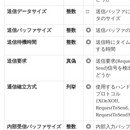
送信データサイズ
整数
□
送信バッファ
タのサイズ
送信バッファサイズ
整数
◎
送信バッファ
送信待機時間
整数
◎
送信時にタイ
する時間
送信要求
真偽
◎
送信要求(Reques
Send)信号を
どうか
通信確立方式
列挙
◎
使用するハン
プロトコル
{XOnXOff,
RequestToSend,
RequestToSend
内部受信バッファサイズ
整数
◎
内部入力バッ