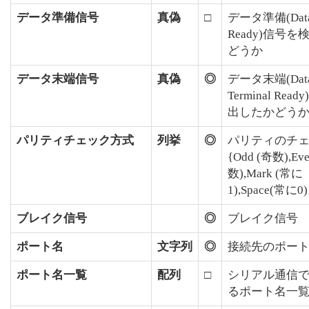
データ準備信号
真偽
□
データ準備(Data 
Ready)信号
どうか
データ末端信号
真偽
◎
データ末端(Dat
Terminal Rea
出したかどう
パリティチェック方式
列挙
◎
パリティのチ
{Odd (奇数),Ev
数),Mark (常に
1),Space(常に0)
ブレイク信号
◎
ブレイク信号
ポート名
文字列
◎
接続先のポー
ポート名一覧
配列
□
シリアル通信
るポート名一