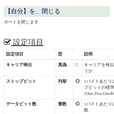
【自分】を、
閉じる
ポートを閉じます
設定項目
設定項目
型
説明
キャリア検出
真偽
□
キャリアを検
うか
ストップビット
列挙
◎
1バイトあたり
プビットの標
{One,Two,OnePo
データビット数
整数
◎
1バイトあたり
数