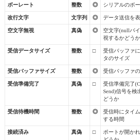
ボーレート
整数
◎
シリアルのボ
改行文字
文字列
◎
データ送信を
空文字無視
真偽
◎
空文字(nullバ
視するかどう
受信データサイズ
整数
□
受信バッファ
タのサイズ
受信バッファサイズ
整数
◎
受信バッファ
受信準備完了
真偽
□
受信準備完了(Cle
Send)信号を
どうか
受信待機時間
整数
◎
受信時にタイ
する時間
接続済み
真偽
□
ポートが開か
どうか