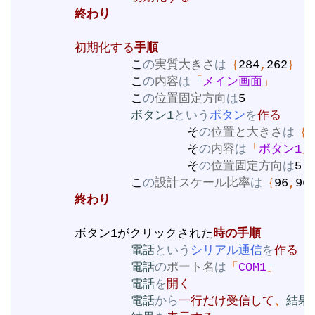
終わり

初期化する
		こ
の
実質大きさ
は
｛
284
,
262
		こ
の
内容
は
「
メイン画面
		こ
の
位置固定方向
は
5

ボタン1
という
ボタン
を
			そ
の
位置と大きさ
は
｛
2
			そ
の
内容
は
「
ボタン1
			そ
の
位置固定方向
は
5

		こ
の
設計スケール比率
は
｛
96
,
96
終わり

	ボタン1がクリックされた
電話
という
シリアル通信
を
電話
の
ポート名
は
「
COM1
電話
を
電話
から
一行だけ受信して
、
結果