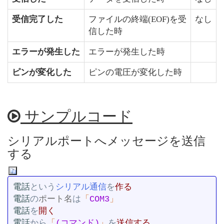
受信完了した
ファイルの終端(EOF)を受
なし
信した時
エラーが発生した
エラーが発生した時
ピンが変化した
ピンの電圧が変化した時
サンプルコード
シリアルポートへメッセージを送信
する
電話
という
シリアル通信
を
電話
の
ポート名
は
「
COM3
電話
を
電話
から
「
(コマンド)
」
を