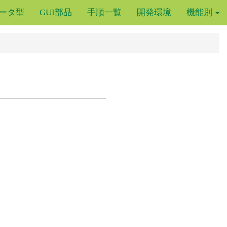
ータ型
GUI部品
手順一覧
開発環境
機能別