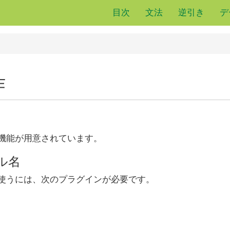
目次
文法
逆引き
デ
作
機能が用意されています。
ル名
使うには、次のプラグインが必要です。