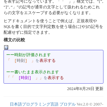
を表す記号になっています。「「 」」構文では、“[”,
“]”, “」”の記号が通常の文字として扱われるためこれ
らの文字をエスケープする必要がなくなります。
ヒアドキュメントを使うことで例えば、正規表現や
SQLを書く目的で文字列定数を使う場合に[や]の記号を
配慮せずに指定できます。
構文の比較
「
[
時刻
]
」
を
「「
　[時刻]　
」」
を
表示する
2024年8月29日
更新
日本語プログラミング言語 プロデル
Ver.2.0 © 2007-