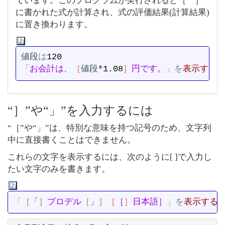
ています。このプログラムが実行されると［ ］
に書かれた式が計算され、式の評価結果(計算結果)
に置き換わります。
値段
は
「
お会計は、
［
値段
*
1.08
］
円です。
」
を
表示する
“］”や“」”を入力するには
“［”や“」”は、特別な意味を持つ記号のため、文字列
中に直接書くことはできません。
これらの文字を表示するには、次のように[ ]で入力し
たい文字のみを書きます。
「
［
「
］
プロデル
［
」
］
［
［
］
日本語］
」
を
表示する