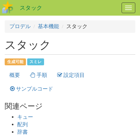
スタック
メ
ニ
ュ
プロデル
基本機能
スタック
ー
開
スタック
閉
生成可能
スミレ
概要
手順
設定項目
サンプルコード
関連ページ
キュー
配列
辞書