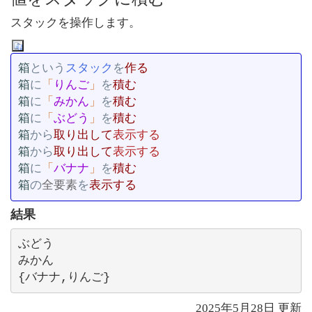
スタックを操作します。
箱
という
スタック
を
箱
に
「
りんご
」
を
箱
に
「
みかん
」
を
箱
に
「
ぶどう
」
を
箱
から
取り出して
箱
から
取り出して
箱
に
「
バナナ
」
を
箱
の
全要素
を
表示する
結果
ぶどう

みかん

{バナナ,りんご}
2025年5月28日
更新