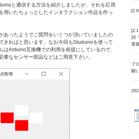
duinoと通信する方法を紹介しましたが、それを応用
[2
を用いたちょっとしたインタラクション作品を作っ
[2
があったようでご質問をいくつか頂いていましたの
詞
きればと思います。なお今回もStuduinoを使って
実
はArduino互換機での利用を前提にしているので、
必要なセンサー部品などはご用意下さい。
プ
願
20