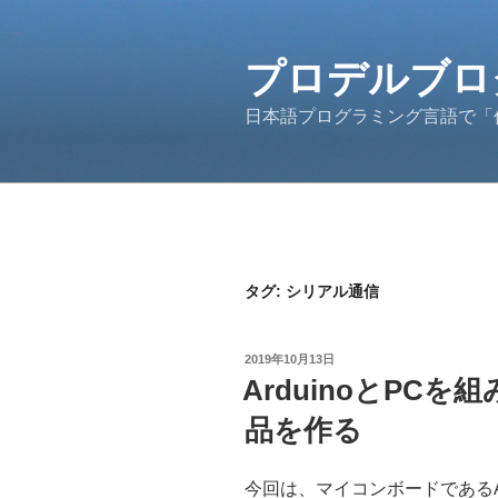
コ
ン
テ
プロデルブロ
ン
日本語プログラミング言語で「
ツ
へ
ス
キ
ッ
プ
タグ:
シリアル通信
投
2019年10月13日
稿
ArduinoとPC
日:
品を作る
今回は、マイコンボードであるA