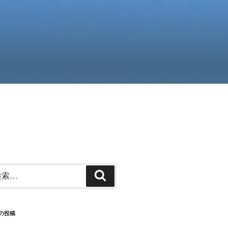
検
索
の投稿