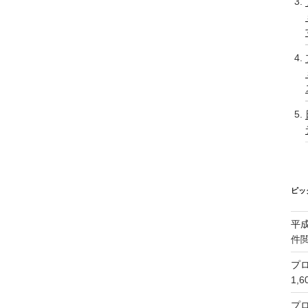
ピッ
平
件
プロ
1,
プ