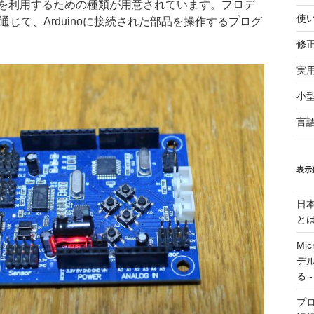
を利用するための種類が用意されています。プロデ
使
通じて、Arduinoに接続された部品を操作するプログ
修
実
小
言
表示
日
と
Mic
デ
る
-
プロ