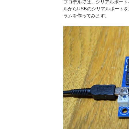
プロデルでは、シリアルポート
シ
ルからUSBのシリアルポートを
ョ
ラムを作ってみます。
ン
作
品
を
作
る”
の