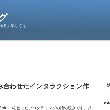
グ
作る」楽しさを
検
を組み合わせたインタラクション作
索:
最近
rduinoを使ったプログラミングの話の続きです。以