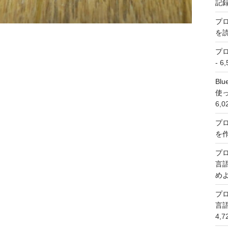
記
プロ
を
プ
- 
Bl
使
6,
プ
を
プ
言語
め
プ
言語
4,