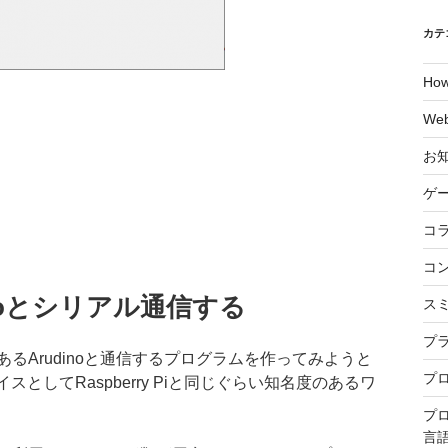
カテ
Ho
We
お
ゲ
コ
コ
noとシリアル通信する
ス
プ
るArudinoと通信するプログラムを作ってみようと
プ
バイスとしてRaspberry Piと同じぐらい知名度のあるワ
プ
言