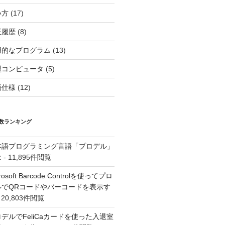
い方
(17)
正履歴
(8)
用的なプログラム
(13)
型コンピュータ
(5)
語仕様
(12)
数ランキング
本語プログラミング言語「プロデル」
は
- 11,895件閲覧
rosoft Barcode Controlを使ってプロ
ルでQRコードやバーコードを表示す
 20,803件閲覧
デルでFeliCaカードを使った入退室