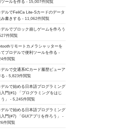
録ツールを作る
- 15,007件閲覧
デルでFeliCa Lite-Sカードのデータ
読み書きする
- 11,062件閲覧
ロデルでブロック崩しゲームを作ろう
6,527件閲覧
uetoothリモートカメラシャッターを
ってプロデルで便利ツールを作る
-
024件閲覧
ロデルで交通系ICカード履歴ビューア
作る
- 5,823件閲覧
ロデルで始める日本語プログラミング
入門(#1) 「プログラミングをはじ
よう」
- 5,245件閲覧
ロデルで始める日本語プログラミング
入門(#7) 「GUIアプリを作ろう」
-
726件閲覧