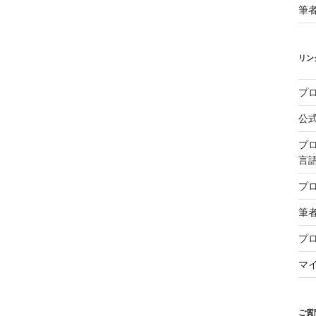
筆
リン
プ
公
プ
言
プ
筆
プ
マ
ご質