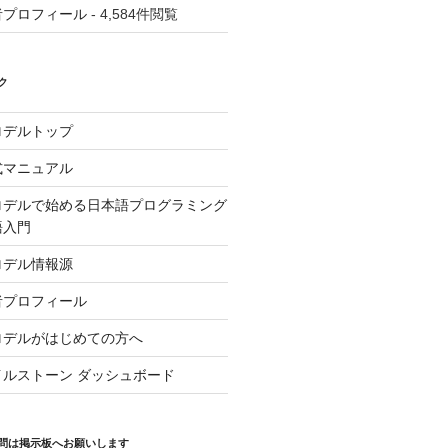
者プロフィール
- 4,584件閲覧
ク
ロデルトップ
式マニュアル
ロデルで始める日本語プログラミング
語入門
ロデル情報源
者プロフィール
ロデルがはじめての方へ
イルストーン ダッシュボード
問は掲示板へお願いします