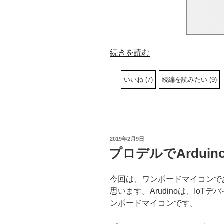
“Arduino
続きを読む
と
PC
いいね
(
7
)
続編を読みたい
(
9
)
を
組
み
合
わ
投
2019年2月9日
稿
せ
プロデルでArdui
日:
た
イ
今回は、ワンボードマイコンであ
ン
思います。Arudinoは、IoTデ
タ
ンボードマイコンです。
ラ
ク