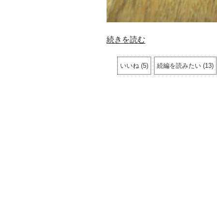
“プ
続きを読む
ロ
デ
いいね
(
5
)
続編を読みたい
(
13
)
ル
で
Arduino
と
シ
リ
ア
ル
通
信
す
る”
の