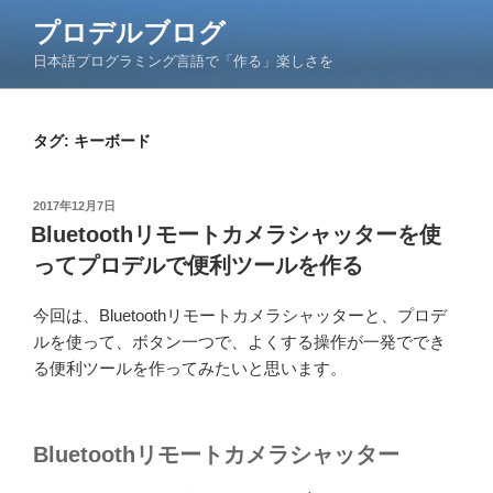
コ
プロデルブログ
ン
日本語プログラミング言語で「作る」楽しさを
テ
ン
ツ
タグ:
キーボード
へ
ス
キ
投
2017年12月7日
ッ
稿
Bluetoothリモートカメラシャッターを使
日:
プ
ってプロデルで便利ツールを作る
今回は、Bluetoothリモートカメラシャッターと、プロデ
ルを使って、ボタン一つで、よくする操作が一発ででき
る便利ツールを作ってみたいと思います。
Bluetoothリモートカメラシャッター