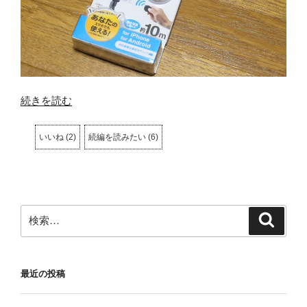
“Bluetooth
続きを読む
リ
モ
いいね
(
2
)
続編を読みたい
(
6
)
ー
ト
カ
メ
検
ラ
検
索
索:
シ
ャ
ッ
最近の投稿
タ
ー