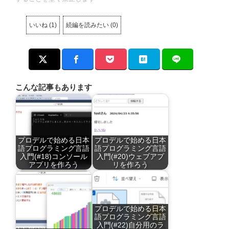
いいね
(
1
)
続編を読みたい
(
0
)
こんな記事もあります
プロデルで始める日本
プロデルで始める日本
語プログラミング言語
語プログラミング言語
入門(#18)コンソール
入門(#20)ウェブアプ
アプリを作ろう
リを作ろう
プロデルで始める日本
語プログラミング言語
入門(#22)自分用のラ