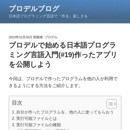
コ
プロデルブログ
ン
日本語プログラミング言語で「作る」楽しさを
テ
ン
ツ
投
2023年10月30日
投稿者:
プロデル
へ
稿
プロデルで始める日本語プログラ
ス
日:
キ
ミング言語入門(#19)作ったアプリ
ッ
を公開しよう
プ
今回は、プロデルで作ったプログラムを他の人が利用で
きるようにする方法をご紹介します。
目次
自分が作ったプログラムを、他の人に使ってもらおう
実行可能ファイルとは
実行可能ファイルの種類