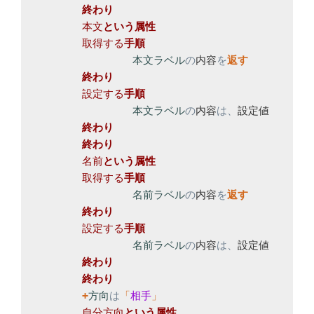
本文
取得する
本文ラベル
の
内容
を
設定する
本文ラベル
の
内容
は、
設定値

名前
取得する
名前ラベル
の
内容
を
設定する
名前ラベル
の
内容
は、
設定値

+
方向
は
「
相手
自分方向