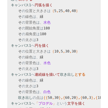
キャンバス1
へ
円弧を
　　そ
の
位置と大きさ
は
｛
5
,
25
,
40
,
40
　　そ
の
線色
は、
緑

　　そ
の
背景色
は、
　　そ
の
開始角度
は
180

　　そ
の
扇角度
は
180

　　そ
の
太さ
は
キャンバス1
へ
円を
　　そ
の
位置と大きさ
は
｛
10
,
5
,
30
,
30
　　そ
の
線色
は、
緑

　　そ
の
背景色
は、
　　そ
の
太さ
は
キャンバス1
へ
連続線を
描いて
吹き出し
　　そ
の
線色
は、
緑

　　そ
の
太さ
は
3

　　そ
の
背景色
は、
吹き出し
の
点
は
{
{
50
,
30
}
,
{
60
,
20
}
,
{
60
,
3
}
,
{
180
,
キャンバス1
へ
「
プロデル
」
という
文字を