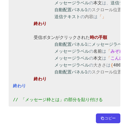
メッセージラベル
の
本文
は、
送信テキ
自動配置パネル1
の
スクロール位置
は
{
送信テキスト
の
内容
は
「
終わり

	受信ボタンがクリックされた
自動配置パネル1
に
メッセージラベル
メッセージラベル
の
名前
は
「
みぞれ 
[
メッセージラベル
の
本文
は
「
こんにち
メッセージラベル
の
大きさ
は
{
400
,
12
自動配置パネル1
の
スクロール位置
は
{
終わり

// 「メッセージ枠とは」の部分を貼り付ける
コピー