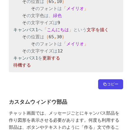
　　そ
の
位置
は
｛
65
,
10
　　　　そ
の
フォント
は
「
メイリオ
　　そ
の
文字色
は、
　　そ
の
文字サイズ
は
キャンバス1
へ
「
こんにちは
」
という
文字を
　　そ
の
位置
は
｛
65
,
30
　　　　そ
の
フォント
は
「
メイリオ
　　そ
の
文字サイズ
は
キャンバス1
を
待機する
コピー
カスタムウィンドウ部品
チャット画面では、メッセージごとにキャンバス部品を
作り図形を表示させる必要があります。何度も利用する
部品は、ボタンやテキストのように「作る」文で作るこ