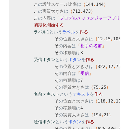
	こ
の
設計スケール比率
は
｛
144
,
144
	こ
の
実質大きさ
は
｛
712
,
473
	こ
の
内容
は
「
プロデルメッセンジャーアプリ
ラベル1
という
ラベル
を
		そ
の
位置と大きさ
は
｛
12
,
15
,
100
,
23
		そ
の
内容
は
「
相手の名前
		そ
の
移動順
は
8

受信ボタン
という
ボタン
を
		そ
の
位置と大きさ
は
｛
322
,
12
,
75
,
25
		そ
の
内容
は
「
受信
		そ
の
移動順
は
7

		そ
の
実質大きさ
は
｛
75
,
25
名前テキスト
という
テキスト
を
		そ
の
位置と大きさ
は
｛
118
,
12
,
198
,
2
		そ
の
移動順
は
4

		そ
の
実質大きさ
は
｛
194
,
21
送信ボタン
という
ボタン
を
		そ
の
位置と大きさ
は
｛
625
,
436
,
75
,
2