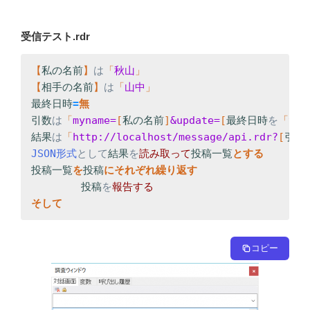
受信テスト.rdr
【
私の名前
】
は
「
秋山
【
相手の名前
】
は
「
山中
最終日時
=
引数
は
「
myname=
[
私の名前
]
&update=
[
最終日時
を
「
yyy
結果
は
「
http://localhost/message/api.rdr?
[
引数
JSON形式
として
結果
を
読み取って
投稿一覧
投稿一覧
を
投稿
に
投稿
を
そして
コピー