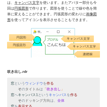
は、
キャンバス文字
を使います。またアバター部分も今
回は
円弧図形
で作ります。図形を使うことで線や色を簡
単に変えることができます。円弧図形の変わりに
画像図
形
を使ってアイコンを表示させることもできます。
吹き出し.rdr
窓
という
ウィンドウ
を
　　そ
の
タイトル
は
「
吹き出し
窓
へ
キャンバス1
という
キャンバス
を
　　そ
の
ドッキング方向
は、
窓
を