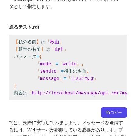
タとして指定します。
送るテスト.rdr
【
私の名前
】
は
「
秋山
【
相手の名前
】
は
「
山中
パラメータ
=
「
mode
」
=
「
write
」
「
sendto
」
=
相手の名前
「
message
」
=
「
こんにちは
内容
は
「
http://localhost/message/api.rdr?mynam
コピー
では、実際に実行してみましょう。メッセージを送信す
るには、Webサーバが起動している必要があります。プ