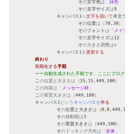
			そ
の
文字色
は、
			そ
の
文字サイズ
は
9

キャンバス1
へ
文字を
描いて
本文ラベ
			そ
の
位置
は
｛
70
,
30
			そ
の
フォント
は
「
メイリオ
			そ
の
文字サイズ
は
12

			そ
の
大きさ調整
は
キャンバス1
を
初期化する
	こ
の
位置と大きさ
は
｛
15
,
15
,
449
,
100
	こ
の
内容
は
「
メッセージ枠
	こ
の
実質大きさ
は
｛
449
,
100
キャンバス1
という
キャンバス
を
		そ
の
位置と大きさ
は
｛
0
,
0
,
449
,
100
		そ
の
移動順
は
3

		そ
の
実質大きさ
は
｛
449
,
100
		そ
の
ドッキング方向
は
「
全体