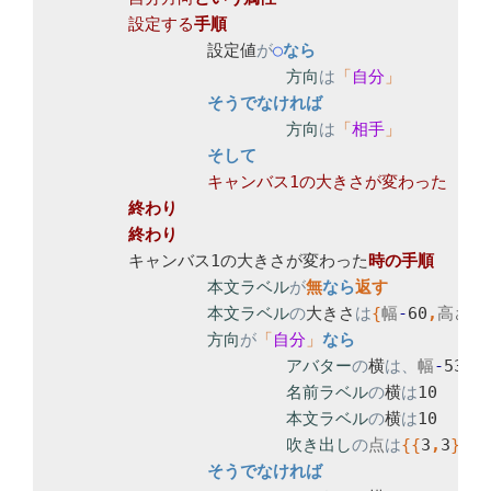
設定する
		設定値
が
○
方向
は
「
自分
方向
は
「
相手
	キャンバス1の大きさが変わった
本文ラベル
が
無
なら
本文ラベル
の
大きさ
は
{
幅
-
60
,
高さ
-
2
方向
が
「
自分
」
アバター
の
横
は、
幅
-
53

名前ラベル
の
横
は
10

本文ラベル
の
横
は
10

吹き出し
の
点
は
{
{
3
,
3
}
,
{