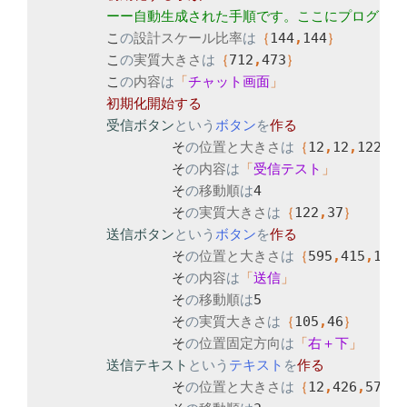
	こ
の
設計スケール比率
は
｛
144
,
144
	こ
の
実質大きさ
は
｛
712
,
473
	こ
の
内容
は
「
チャット画面
受信ボタン
という
ボタン
を
		そ
の
位置と大きさ
は
｛
12
,
12
,
122
,
37
		そ
の
内容
は
「
受信テスト
		そ
の
移動順
は
4

		そ
の
実質大きさ
は
｛
122
,
37
送信ボタン
という
ボタン
を
		そ
の
位置と大きさ
は
｛
595
,
415
,
105
,
		そ
の
内容
は
「
送信
		そ
の
移動順
は
5

		そ
の
実質大きさ
は
｛
105
,
46
		そ
の
位置固定方向
は
「
右＋下
送信テキスト
という
テキスト
を
		そ
の
位置と大きさ
は
｛
12
,
426
,
577
,
2