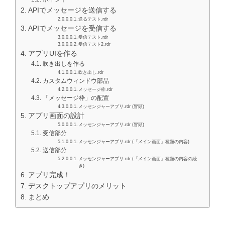
APIでメッセージを送信する
送るテスト.rdr
APIでメッセージを受信する
受信テスト.rdr
受信テスト2.rdr
アプリUIを作る
吹き出しを作る
吹き出し.rdr
カスタムウィンドウ部品
メッセージ枠.rdr
「メッセージ枠」の配置
メッセンジャーアプリ.rdr (冒頭)
アプリ画面の設計
メッセンジャーアプリ.rdr (冒頭)
受信部分
メッセンジャーアプリ.rdr (「メイン画面」種類の内容)
送信部分
メッセンジャーアプリ.rdr (「メイン画面」種類の内容の続
き)
アプリ完成！
デスクトップアプリのメリット
まとめ