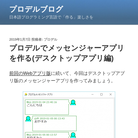
コ
プロデルブログ
ン
日本語プログラミング言語で「作る」楽しさを
テ
ン
ツ
投
2019年1月7日
投稿者:
プロデル
へ
稿
プロデルでメッセンジャーアプリ
ス
日:
キ
を作る(デスクトップアプリ編)
ッ
プ
前回のWebアプリ版
に続いて、今回はデスクトップアプ
リ版のメッセンジャーアプリを作ってみましょう。