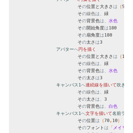
			そ
の
位置と大きさ
は
｛
5
,
25
			そ
の
線色
は、
緑

			そ
の
背景色
は、
			そ
の
開始角度
は
180

			そ
の
扇角度
は
180

			そ
の
太さ
は
3

アバター
へ
円を
			そ
の
位置と大きさ
は
｛
10
,
5
			そ
の
線色
は、
緑

			そ
の
背景色
は、
			そ
の
太さ
は
3

キャンバス1
へ
連続線を
描いて
吹き出
			そ
の
線色
は、
緑

			そ
の
太さ
は、
3

			そ
の
背景色
は、
キャンバス1
へ
文字を
描いて
名前ラベ
			そ
の
位置
は
｛
70
,
10
			そ
の
フォント
は
「
メイリオ