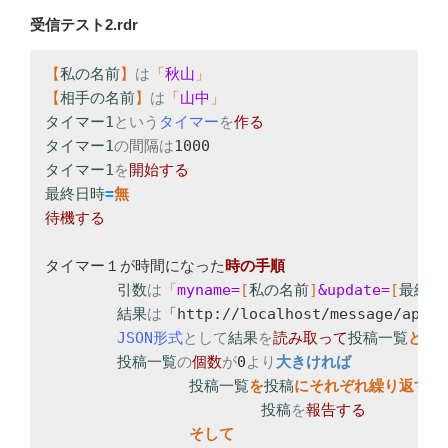
受信テスト2.rdr
【
私の名前
】
は
「
秋山
【
相手の名前
】
は
「
山中
タイマー1
という
タイマー
を
タイマー1
の
間隔
は
タイマー1
を
最終日時
=
待機する

タイマー１が時間になった
引数
は
「
myname=
[
私の名前
]
&update=
[
最終日
結果
は
「http://localhost/message/ap
JSON形式
として
結果
を
読み取って
投稿一覧
投稿一覧
の
個数
が
0
より
投稿一覧
を
投稿
に
投稿
を