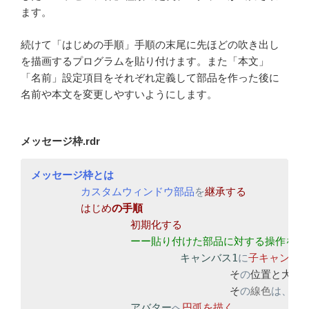
ます。
続けて「はじめの手順」手順の末尾に先ほどの吹き出し
を描画するプログラムを貼り付けます。また「本文」
「名前」設定項目をそれぞれ定義して部品を作った後に
名前や本文を変更しやすいようにします。
メッセージ枠.rdr
カスタムウィンドウ部品
を
はじめ
キャンバス1
に
子キャンバ
				そ
の
位置と大き
				そ
の
線色
は、
アバター
へ
円弧を