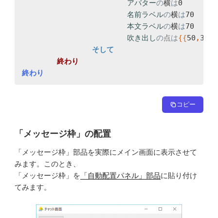
アバター
の
横
は
0

名前ラベル
の
横
は
70

本文ラベル
の
横
は
70

吹き出し
の
点
は
{
{
50
,
30
}
,
終わり
コピー
「メッセージ枠」の配置
「メッセージ枠」部品を実際にメイン画面に表示させて
みます。このとき、
「メッセージ枠」を
「自動配置パネル」部品
に貼り付け
てみます。