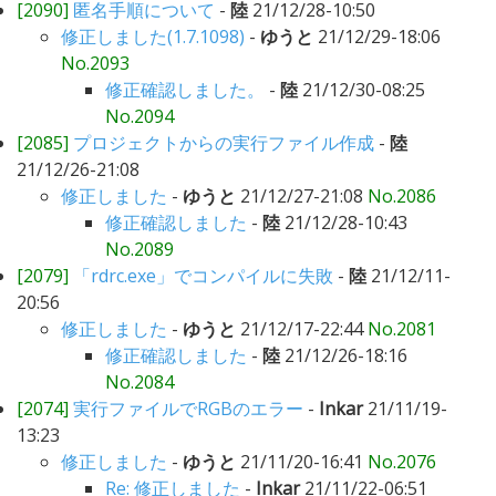
[2090]
匿名手順について
-
陸
21/12/28-10:50
修正しました(1.7.1098)
-
ゆうと
21/12/29-18:06
No.2093
修正確認しました。
-
陸
21/12/30-08:25
No.2094
[2085]
プロジェクトからの実行ファイル作成
-
陸
21/12/26-21:08
修正しました
-
ゆうと
21/12/27-21:08
No.2086
修正確認しました
-
陸
21/12/28-10:43
No.2089
[2079]
「rdrc.exe」でコンパイルに失敗
-
陸
21/12/11-
20:56
修正しました
-
ゆうと
21/12/17-22:44
No.2081
修正確認しました
-
陸
21/12/26-18:16
No.2084
[2074]
実行ファイルでRGBのエラー
-
Inkar
21/11/19-
13:23
修正しました
-
ゆうと
21/11/20-16:41
No.2076
Re: 修正しました
-
Inkar
21/11/22-06:51