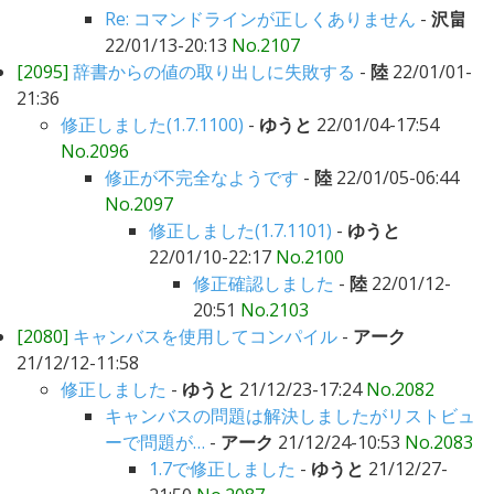
Re: コマンドラインが正しくありません
-
沢畠
22/01/13-20:13
No.2107
[2095]
辞書からの値の取り出しに失敗する
-
陸
22/01/01-
21:36
修正しました(1.7.1100)
-
ゆうと
22/01/04-17:54
No.2096
修正が不完全なようです
-
陸
22/01/05-06:44
No.2097
修正しました(1.7.1101)
-
ゆうと
22/01/10-22:17
No.2100
修正確認しました
-
陸
22/01/12-
20:51
No.2103
[2080]
キャンバスを使用してコンパイル
-
アーク
21/12/12-11:58
修正しました
-
ゆうと
21/12/23-17:24
No.2082
キャンバスの問題は解決しましたがリストビュ
ーで問題が…
-
アーク
21/12/24-10:53
No.2083
1.7で修正しました
-
ゆうと
21/12/27-