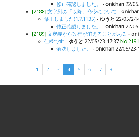
修正確認しました。
-
onichan
22/05
[2188]
文字列の「以降」命令について
-
onicha
修正しました(1.7.1135)
-
ゆうと
22/05/24-
修正確認しました。
-
onichan
22/05
[2189]
文定義から改行が消えることがある
-
on
仕様です
-
ゆうと
22/05/23-17:37
No.219
解決しました。
-
onichan
22/05/23-
1
2
3
4
5
6
7
8