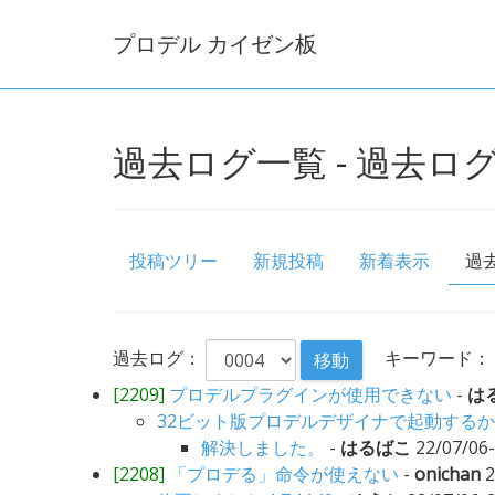
プロデル カイゼン板
過去ログ一覧 - 過去ログ [ 
投稿ツリー
新規投稿
新着表示
過
過去ログ：
キーワード：
[2209]
プロデルプラグインが使用できない
-
は
32ビット版プロデルデザイナで起動する
解決しました。
-
はるばこ
22/07/06
[2208]
「プロデる」命令が使えない
-
onichan
2