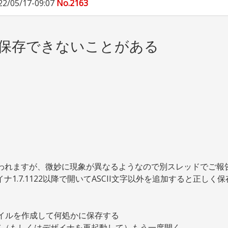
22/05/17-09:07
No.2163
しく保存できないことがある
と思われますが、微妙に現象が異なるようなので別スレッドでご報
イナ1.7.1122以降で開いてASCII文字以外を追加すると正し
ァイルを作成して何処かに保存する
て（もしくはデザイナを再起動して）もう一度開く