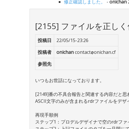
修正確認しました。
-
onichan
[2155] ファイルを正
投稿日
22/05/15-23:26
投稿者
onichan
contact
onichan.cf
参照先
いつもお世話になっております。
[2149]番の不具合報告と関連する内容だ
ASCII文字のみが含まれるrdrファイルをデザ
再現手順例
ステップ1：プロデルデザイナで空のrdrフ
ステップ2：上記ファイルのタブを一旦閉じ