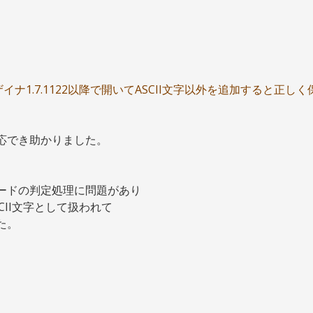
デザイナ1.7.1122以降で開いてASCII文字以外を追加すると正
応でき助かりました。
字コードの判定処理に問題があり
II文字として扱われて
た。