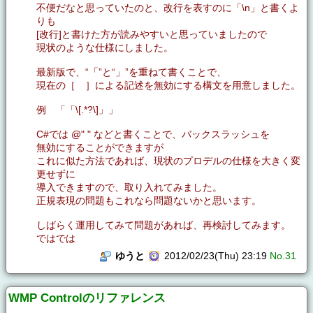
不便だなと思っていたのと、改行を表すのに「\n」と書くよ
りも
[改行]と書けた方が読みやすいと思っていましたので
現状のような仕様にしました。
最新版で、“「”と“」”を重ねて書くことで、
現在の［ ］による記述を無効にする構文を用意しました。
例 「「\[.*?\]」」
C#では @" " などと書くことで、バックスラッシュを
無効にすることができますが
これに似た方法であれば、現状のプロデルの仕様を大きく変
更せずに
導入できますので、取り入れてみました。
正規表現の問題もこれなら問題ないかと思います。
しばらく運用してみて問題があれば、再検討してみます。
ではでは
ゆうと
2012/02/23(Thu) 23:19
No.31
WMP Controlのリファレンス