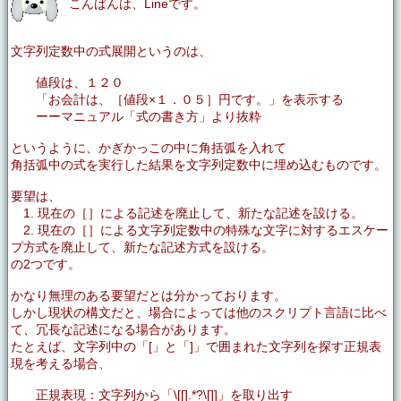
こんばんは、Lineです。
文字列定数中の式展開というのは、
値段は、１２０
「お会計は、［値段×１．０５］円です。」を表示する
ーーマニュアル「式の書き方」より抜粋
というように、かぎかっこの中に角括弧を入れて
角括弧中の式を実行した結果を文字列定数中に埋め込むものです。
要望は、
1. 現在の［］による記述を廃止して、新たな記述を設ける。
2. 現在の［］による文字列定数中の特殊な文字に対するエスケー
プ方式を廃止して、新たな記述方式を設ける。
の2つです。
かなり無理のある要望だとは分かっております。
しかし現状の構文だと、場合によっては他のスクリプト言語に比べ
て、冗長な記述になる場合があります。
たとえば、文字列中の「[」と「]」で囲まれた文字列を探す正規表
現を考える場合、
正規表現：文字列から「\[[].*?\[]]」を取り出す