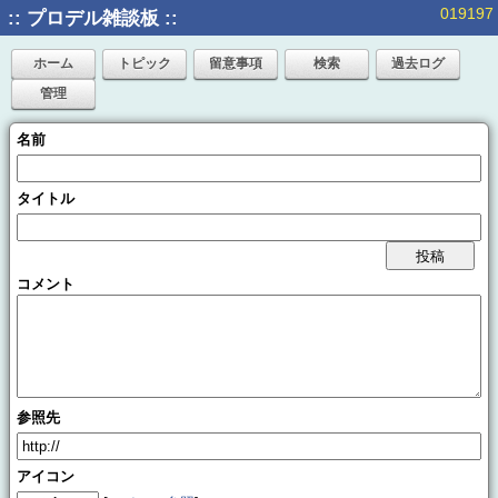
019197
:: プロデル雑談板 ::
ホーム
トピック
留意事項
検索
過去ログ
管理
名前
タイトル
コメント
参照先
アイコン