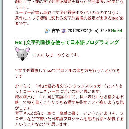
翻訳ソフト並の文字列置換機能を持った開発環境が必要にな
ります。
ユーザー辞書も単純に文字列置換するだけのものではなく、
条件によって複雑に変わる文字列置換の設定が出来る物が必
要です。
宮平
2012/03/04(Sun) 07:59
No.34
Re: [文字列置換を使って日本語プログラミング
こんにちは ゆうとです。
> 文字列置換してluaでプロデルの書き方を行うことができ
ます
おそらく、それは糖衣構文(シンタックスシュガー)というよ
りもコードジェネレータに近いのだと思います。
糖衣構文は、主に同じ言語の中で、長い表記になる構文を省
略して短く書くことができる構文を指すことが多いような気
がします。
宮平さんの話は、単に「簡単に書く」ということよりも、プ
ロデルなどで書いた日本語プログラムを他の言語へ変換する
ということなのだと思います。