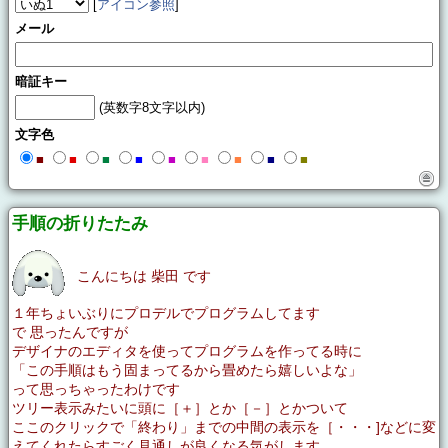
[
アイコン参照
]
メール
暗証キー
(英数字8文字以内)
文字色
■
■
■
■
■
■
■
■
■
手順の折りたたみ
こんにちは 柴田 です
１年ちょいぶりにプロデルでプログラムしてます
で 思ったんですが
デザイナのエディタを使ってプログラムを作ってる時に
「この手順はもう固まってるから畳めたら嬉しいよな」
って思っちゃったわけです
ツリー表示みたいに頭に［＋］とか［－］とかついて
ここのクリックで「終わり」までの中間の表示を［・・・]などに変
えてくれたらすごく見通しが良くなる気がします