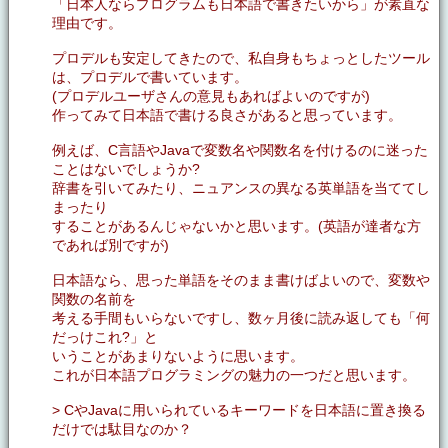
「日本人ならプログラムも日本語で書きたいから」が素直な
理由です。
プロデルも安定してきたので、私自身もちょっとしたツール
は、プロデルで書いています。
(プロデルユーザさんの意見もあればよいのですが)
作ってみて日本語で書ける良さがあると思っています。
例えば、C言語やJavaで変数名や関数名を付けるのに迷った
ことはないでしょうか?
辞書を引いてみたり、ニュアンスの異なる英単語を当ててし
まったり
することがあるんじゃないかと思います。(英語が達者な方
であれば別ですが)
日本語なら、思った単語をそのまま書けばよいので、変数や
関数の名前を
考える手間もいらないですし、数ヶ月後に読み返しても「何
だっけこれ?」と
いうことがあまりないように思います。
これが日本語プログラミングの魅力の一つだと思います。
> CやJavaに用いられているキーワードを日本語に置き換る
だけでは駄目なのか？