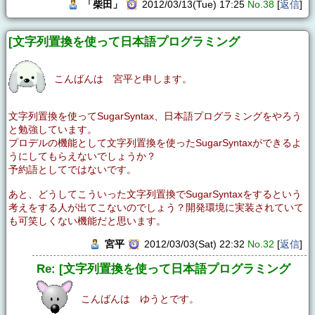
「柴田」
2012/03/13(Tue) 17:25
No.38
[
返信
]
[文字列置換を使って日本語プログラミング
こんばんは 宮平と申します。
文字列置換を使ってSugarSyntax、日本語プログラミングをやろう
と勉強しています。
プロデルの機能として文字列置換を使ったSugarSyntaxができるよ
うにしてもらえないでしょうか？
予約語としてではないです。
あと、どうしてこういった文字列置換でSugarSyntaxをするという
考えをする人が出てこないのでしょう？開発環境に実装されていて
も可笑しくない機能だと思います。
宮平
2012/03/03(Sat) 22:32
No.32
[
返信
]
Re: [文字列置換を使って日本語プログラミング
こんばんは ゆうとです。