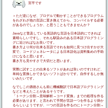
宮平です
＞ただ逆になぜ、プロデルで動かすことができるプログラム
をわざわざ他の言語に置き換えてから、コンパイルする必要
があるのでしょうか、と思うこともできませんか？
Javaなど普及している英語的な言語を日本語的にできれば
素晴らしいですし、それも馴染みのある日本語プログラミン
グに近ければなお良いです。
書き方より何が出来る言語でそれを如何に見つけ出すかが大
変で、コードジェネレータによる日本語化は資料集めの手助
けになると思います。
書き方も見やすさで大切だと思います。
実際に試すことの出来るソフトがあれば良いのですけれど、
単純な置換しかできないソフトばかりです。自作するしか無
いみたいです。
なでしこの酒徳さんも前に機械翻訳で日本語プログラミング
などと考えたことがあるそうです。
「トークン分割→意味解析→コード変換」までの処理を作る
必要があります、と言われて手間が言語一つを作るより掛か
るらしいようですが、一つの言語を作るのにトークン分割→