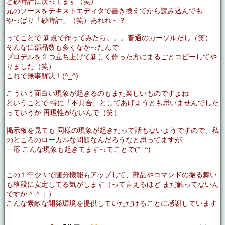
と砂時計に戻ってます（笑）
元のソースをテキストエディタで書き換えてから読み込んでも
やっぱり「砂時計」（笑）あれれ～？
ってことで 新規で作ってみたら。。。普通のカーソルだし（笑）
そんなに部品数も多くなかったんで
プロデルを２つ立ち上げて新しく作った方にまるごとコピーしてや
りました（笑）
これで無事解決！(^_^)
こういう面白い現象が起きるのもまた楽しいものですよね
ということで 特に「不具合」としてあげようとも思いませんでした
っていうか 再現性がないんで（笑）
掲示板を見ても 同様の現象が起きたって話もないようですので、私
のところのローカルな問題なんだろうなと思ってますが
一応 こんな現象も起きてますってことで(^_^)
この１年少々で随分機能もアップして、部品やコマンドの振る舞い
も格段に安定してる気がします（って言えるほど まだ触ってないん
ですが＾＾；）
こんな素敵な開発環境を提供していただけることに感謝しています