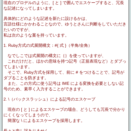
現在のプロデルのように、[ と ] で囲んでエスケープすると、冗長
な記述になってしまいます。
具体的にどのような記述を新たに設けるかは、
言語仕様にかかわることなので、ゆうとさんに判断をしていただき
たいのですが、
私は次のような案を持っています。
1. Ruby方式の式展開構文：#{ 式 }（半角/全角）
なでしこでは式展開の構文に｛｝を使っていますが、
これだけだと、ほかの意味を持つ記号（正規表現など）とダブっ
てしまいます。
そこで、Ruby方式を採用して、前に # をつけることで、記号が
ダブることを防ぎます。
また、この方式に使う記号は IME による変換を必要としない記
号のため、素早く入力することができます。
2. \（バックスラッシュ）による記号のエスケープ
現在の [ と ] によるエスケープの場合、どうしても冗長で分かり
にくくなってしまうので、
簡潔な \ によるエスケープを採用します。
長々と申し訳ありません。