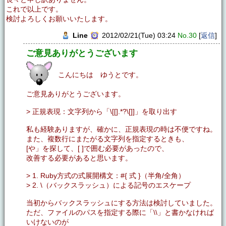
これで以上です。
検討よろしくお願いいたします。
Line
2012/02/21(Tue) 03:24
No.30
[
返信
]
ご意見ありがとうございます
こんにちは ゆうとです。
ご意見ありがとうございます。
> 正規表現：文字列から「\[[].*?\[]]」を取り出す
私も経験ありますが、確かに、正規表現の時は不便ですね。
また、複数行にまたがる文字列を指定するときも、
[や」を探して、[ ]で囲む必要があったので、
改善する必要があると思います。
> 1. Ruby方式の式展開構文：#{ 式 }（半角/全角）
> 2. \（バックスラッシュ）による記号のエスケープ
当初からバックスラッシュにする方法は検討していました。
ただ、ファイルのパスを指定する際に「\\」と書かなければ
いけないのが